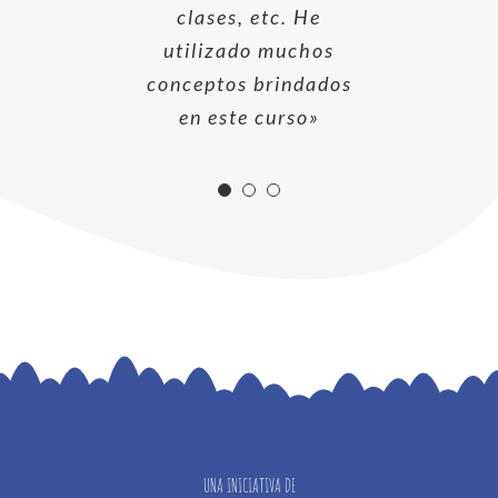
más sostenibles»
clases, etc. He
ciudadan@s”
utilizado muchos
conceptos brindados
en este curso»
UNA INICIATIVA DE