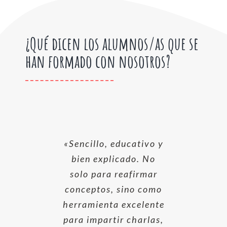
¿Qué dicen lo
s alumno
s/as que se
han formado con nosotros?
«Sencillo, educativo y
“Me ha ayudado a
«Aporta mucha
información. Muy bien
tener más información
bien explicado. No
sobre algunos tóxicos
estructurado, buena
solo para reafirmar
conceptos, sino como
y a intentar cambiar
documentación.
herramienta excelente
mi consumo de ciertos
Cursos como este
para impartir charlas,
productos hacia otros
necesitan l@s