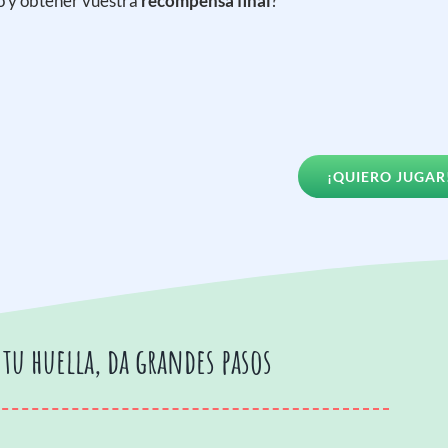
o y obtener vuestra
recompensa final
?
¡QUIERO JUGAR
 tu huella, da grandes pasos