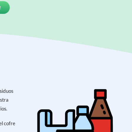
!
siduos
stra
ios.
 el cofre