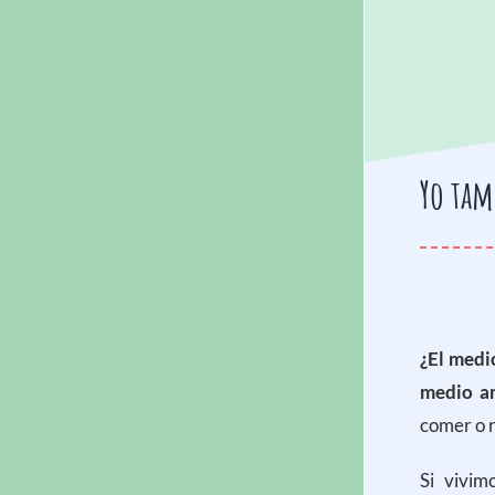
Yo tam
¿El medi
medio a
comer o r
Si vivim