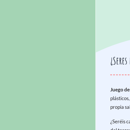
¿Seres
Juego de
plásticos
propia sa
¿Seréis c