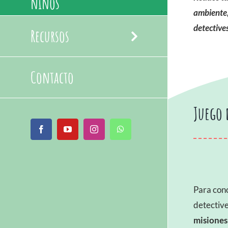
niños
ambiente
detective
Recursos
Contacto
Juego 
Facebook
YouTube
Instagram
WhatsApp
Para cono
detective
misiones