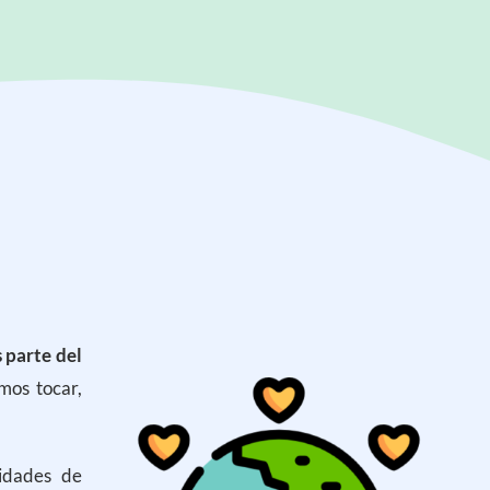
 parte del
mos tocar,
lidades de