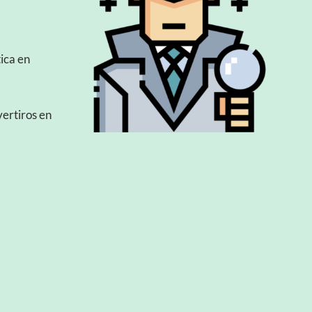
ica en
ertiros en