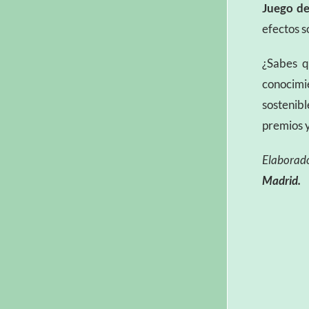
Juego de
efectos s
¿Sabes q
conocimi
sostenib
premios 
Elaborado
Madrid.