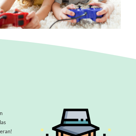
en
las
peran!