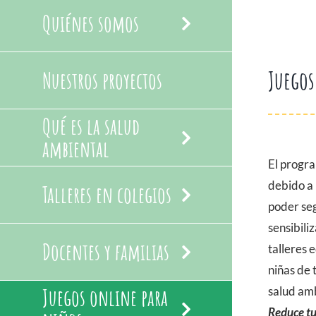
Quiénes somos
Juegos
Nuestros proyectos
Qué es la salud
ambiental
El progra
debido a
Talleres en colegios
poder seg
sensibili
Docentes y familias
talleres 
niñas de
Juegos online para
salud amb
Reduce tu