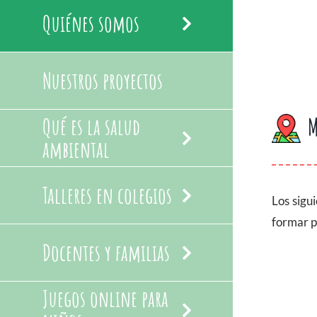
Quiénes somos
Nuestros proyectos
M
Qué es la salud
ambiental
Talleres en colegios
Los sigu
formar p
Docentes y familias
Juegos online para