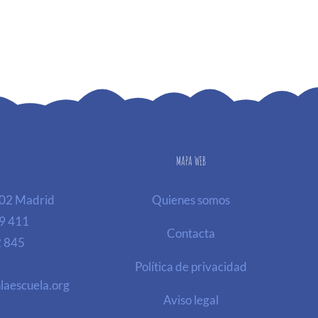
MAPA WEB
002 Madrid
Quienes somos
9 411
Contacta
2 845
Política de privacidad
laescuela.org
Aviso legal