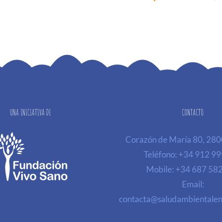
UNA INICIATIVA DE
CONTACTO
Corazón de María 80, 28
Teléfono:
+34 912 99
Mobile:
+34 687 58
Email:
contacta@saludambientalen