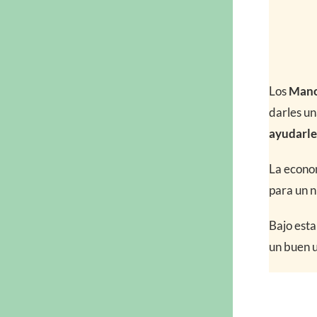
Los
Mano
darles un
ayudarles
La econom
para un n
Bajo est
un buen u