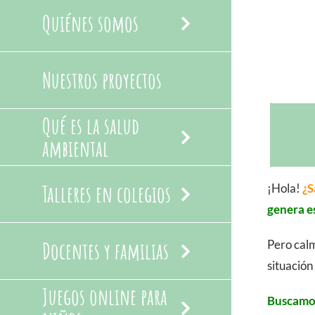
Quiénes somos
Nuestros proyectos
Qué es la salud
ambiental
Talleres en colegios
¡Hola!
¿S
genera e
Docentes y familias
Pero cal
situación
Juegos online para
Buscamos 