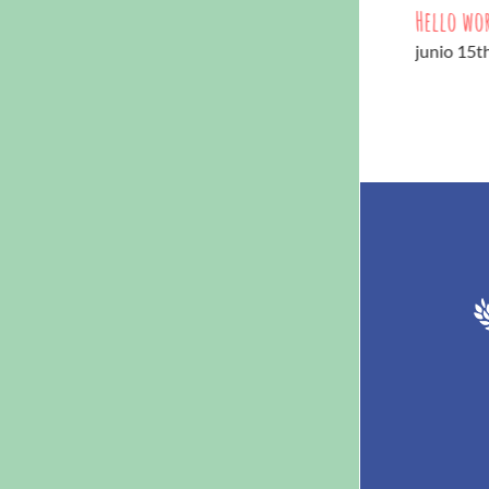
Hello wo
junio 15t