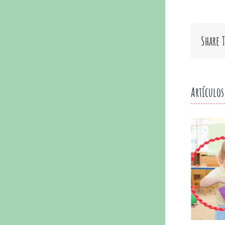
Share 
Artículos
Yo también soy medio ambiente
marzo 19th, 2021
|
Sin comentarios