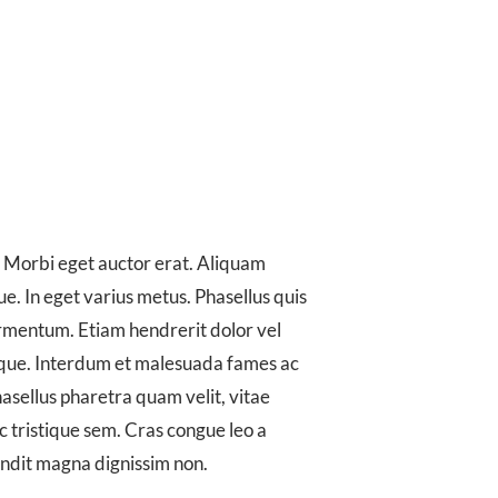
t. Morbi eget auctor erat. Aliquam
ue. In eget varius metus. Phasellus quis
fermentum. Etiam hendrerit dolor vel
esque. Interdum et malesuada fames ac
hasellus pharetra quam velit, vitae
 tristique sem. Cras congue leo a
andit magna dignissim non.