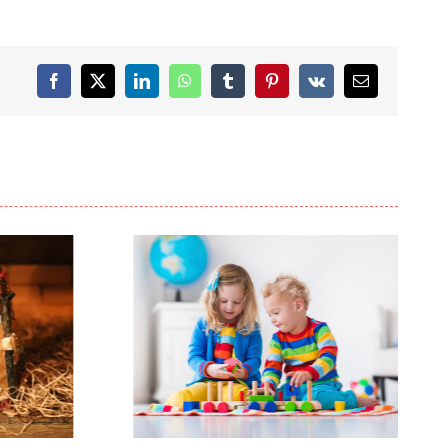
Facebook
X
LinkedIn
WhatsApp
Tumblr
Pinterest
Vk
Correo
electrónico