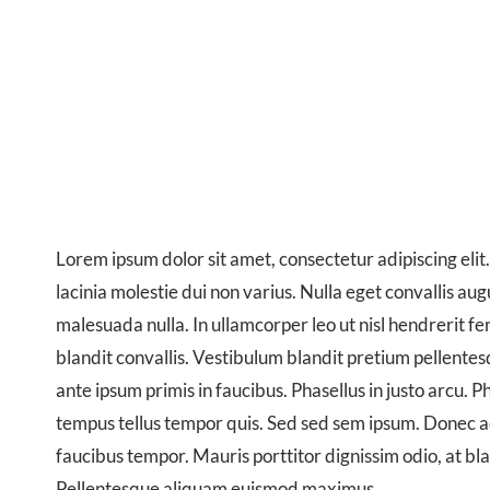
Lorem ipsum dolor sit amet, consectetur adipiscing eli
lacinia molestie dui non varius. Nulla eget convallis aug
malesuada nulla. In ullamcorper leo ut nisl hendrerit 
blandit convallis. Vestibulum blandit pretium pellent
ante ipsum primis in faucibus. Phasellus in justo arcu. P
tempus tellus tempor quis. Sed sed sem ipsum. Donec ac
faucibus tempor. Mauris porttitor dignissim odio, at bl
Pellentesque aliquam euismod maximus.