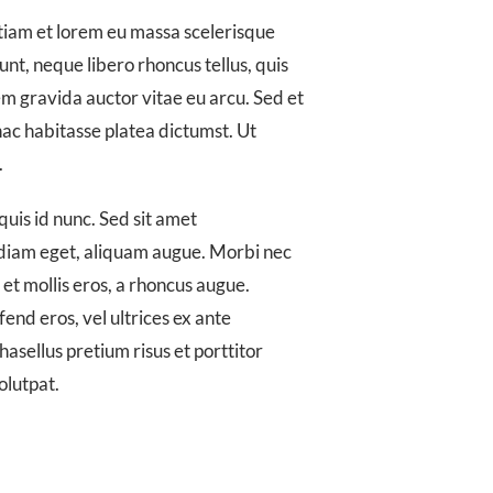
tiam et lorem eu massa scelerisque
dunt, neque libero rhoncus tellus, quis
em gravida auctor vitae eu arcu. Sed et
hac habitasse platea dictumst. Ut
.
uis id nunc. Sed sit amet
a diam eget, aliquam augue. Morbi nec
d et mollis eros, a rhoncus augue.
ifend eros, vel ultrices ex ante
hasellus pretium risus et porttitor
olutpat.