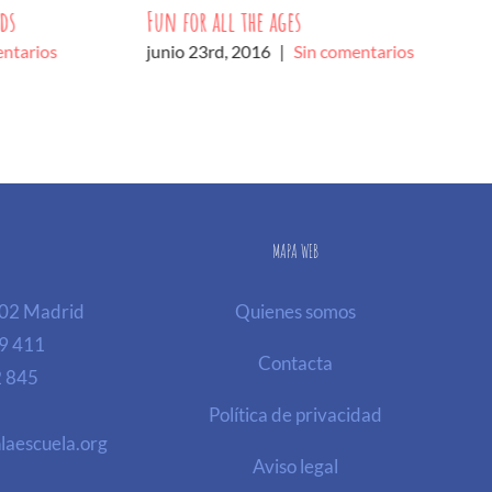
ids
Fun for all the ages
entarios
junio 23rd, 2016
|
Sin comentarios
MAPA WEB
002 Madrid
Quienes somos
9 411
Contacta
2 845
Política de privacidad
laescuela.org
Aviso legal