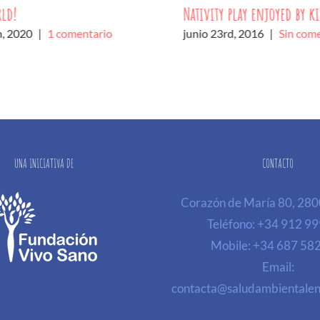
rld!
Nativity play enjoyed by k
h, 2020
|
1 comentario
junio 23rd, 2016
|
Sin com
UNA INICIATIVA DE
CONTACTO
Corazón de María 80, 28
Teléfono:
+34 912 99
Mobile:
+34 687 58
Email:
contacta@saludambientalen