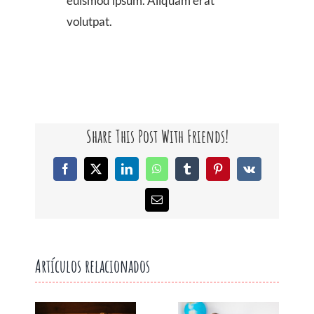
euismod ipsum. Aliquam erat
volutpat.
Share This Post With Friends!
Facebook
X
LinkedIn
WhatsApp
Tumblr
Pinterest
Vk
Correo
electrónico
Artículos relacionados