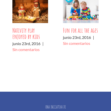
Nativity play
Fun for all the ages
enjoyed by kids
junio 23rd, 2016
|
Sin comentarios
junio 23rd, 2016
|
Sin comentarios
UNA INICIATIVA DE